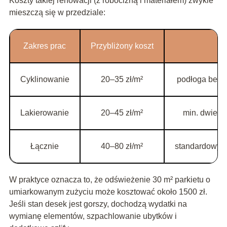
Koszty takiej renowacji (z robocizną i materiałem) zwykle
mieszczą się w przedziale:
Zakres prac
Przybliżony koszt
Uw
Cyklinowanie
20–35 zł/m²
podłoga bez 
Lakierowanie
20–45 zł/m²
min. dwie w
Łącznie
40–80 zł/m²
standardowy z
W praktyce oznacza to, że odświeżenie 30 m² parkietu o
umiarkowanym zużyciu może kosztować około 1500 zł.
Jeśli stan desek jest gorszy, dochodzą wydatki na
wymianę elementów, szpachlowanie ubytków i