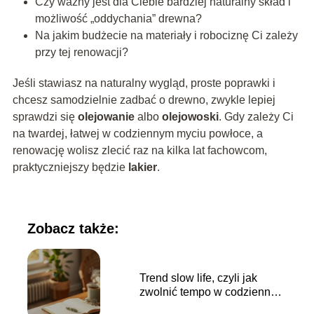
Czy ważny jest dla Ciebie bardziej naturalny skład i
możliwość „oddychania” drewna?
Na jakim budżecie na materiały i robociznę Ci zależy
przy tej renowacji?
Jeśli stawiasz na naturalny wygląd, proste poprawki i
chcesz samodzielnie zadbać o drewno, zwykle lepiej
sprawdzi się
olejowanie
albo
olejowoski
. Gdy zależy Ci
na twardej, łatwej w codziennym myciu powłoce, a
renowację wolisz zlecić raz na kilka lat fachowcom,
praktyczniejszy będzie
lakier
.
Zobacz także:
Trend slow life, czyli jak
zwolnić tempo w codziennym
biegu?