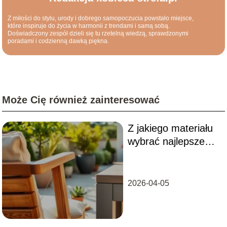
Z miłości do stylu, urody i dobrego samopoczucia powstało miejsce,
które inspiruje do życia w harmonii z trendami i samą sobą.
Doświadczony zespół dzieli się tu rzetelną wiedzą, sprawdzonymi
poradami i codzienną dawką piękna.
Może Cię również zainteresować
Z jakiego materiału
wybrać najlepsze
meble ogrodowe na
taras?
2026-04-05