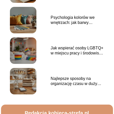
Psychologia kolorów we
wnętrzach: jak barwy
wpływają na nastrój?
Jak wspierać osoby LGBTQ+
w miejscu pracy i środowisku
lokalnym?
Najlepsze sposoby na
organizację czasu w dużym
gospodarstwie domowym
Redakcja kobieca-strefa.pl