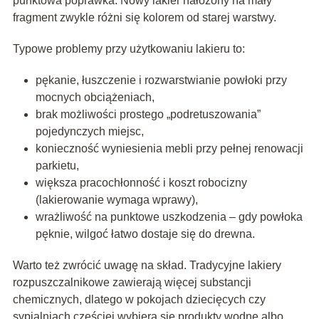
punktowa poprawka. Nowy lakier nałożony na mały
fragment zwykle różni się kolorem od starej warstwy.
Typowe problemy przy użytkowaniu lakieru to:
pękanie, łuszczenie i rozwarstwianie powłoki przy
mocnych obciążeniach,
brak możliwości prostego „podretuszowania”
pojedynczych miejsc,
konieczność wyniesienia mebli przy pełnej renowacji
parkietu,
większa pracochłonność i koszt robocizny
(lakierowanie wymaga wprawy),
wrażliwość na punktowe uszkodzenia – gdy powłoka
pęknie, wilgoć łatwo dostaje się do drewna.
Warto też zwrócić uwagę na skład. Tradycyjne lakiery
rozpuszczalnikowe zawierają więcej substancji
chemicznych, dlatego w pokojach dziecięcych czy
sypialniach częściej wybiera się produkty wodne albo