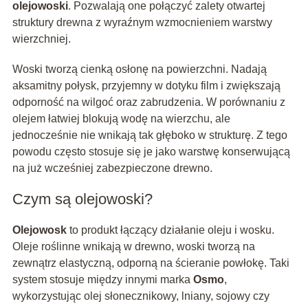
olejowoski
. Pozwalają one połączyć zalety otwartej
struktury drewna z wyraźnym wzmocnieniem warstwy
wierzchniej.
Woski tworzą cienką osłonę na powierzchni. Nadają
aksamitny połysk, przyjemny w dotyku film i zwiększają
odporność na wilgoć oraz zabrudzenia. W porównaniu z
olejem łatwiej blokują wodę na wierzchu, ale
jednocześnie nie wnikają tak głęboko w strukturę. Z tego
powodu często stosuje się je jako warstwę konserwującą
na już wcześniej zabezpieczone drewno.
Czym są olejowoski?
Olejowosk
to produkt łączący działanie oleju i wosku.
Oleje roślinne wnikają w drewno, woski tworzą na
zewnątrz elastyczną, odporną na ścieranie powłokę. Taki
system stosuje między innymi marka
Osmo
,
wykorzystując olej słonecznikowy, lniany, sojowy czy