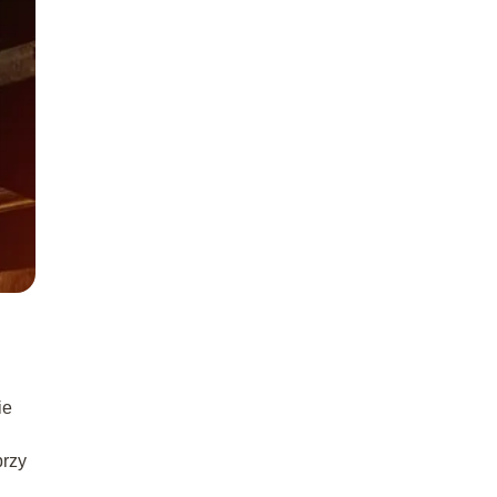
ie
przy