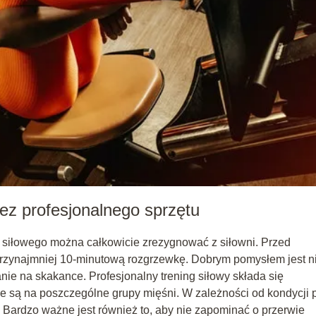
z profesjonalnego sprzętu
u siłowego można całkowicie zrezygnować z siłowni. Przed
przynajmniej 10-minutową rozgrzewkę. Dobrym pomysłem jest n
anie na skakance. Profesjonalny trening siłowy składa się
e są na poszczególne grupy mięśni. W zależności od kondycji 
. Bardzo ważne jest również to, aby nie zapominać o przerwie