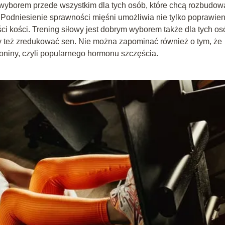
yborem przede wszystkim dla tych osób, które chcą rozbudow
 Podniesienie sprawności mięśni umożliwia nie tylko poprawien
ci kości. Trening siłowy jest dobrym wyborem także dla tych os
zy też zredukować sen. Nie można zapominać również o tym, że
niny, czyli popularnego hormonu szczęścia.