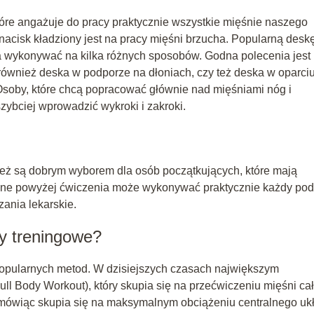
które angażuje do pracy praktycznie wszystkie mięśnie naszego
nacisk kładziony jest na pracy mięśni brzucha. Popularną deskę
a wykonywać na kilka różnych sposobów. Godna polecenia jest 
 również deska w podporze na dłoniach, czy też deska w oparci
soby, które chcą popracować głównie nad mięśniami nóg i
zybciej wprowadzić wykroki i zakroki.
też są dobrym wyborem dla osób początkujących, które mają
sane powyżej ćwiczenia może wykonywać praktycznie każdy pod
ania lekarskie.
dy treningowe?
 popularnych metod. W dzisiejszych czasach największym
ll Body Workout), który skupia się na przećwiczeniu mięśni ca
z mówiąc skupia się na maksymalnym obciążeniu centralnego uk