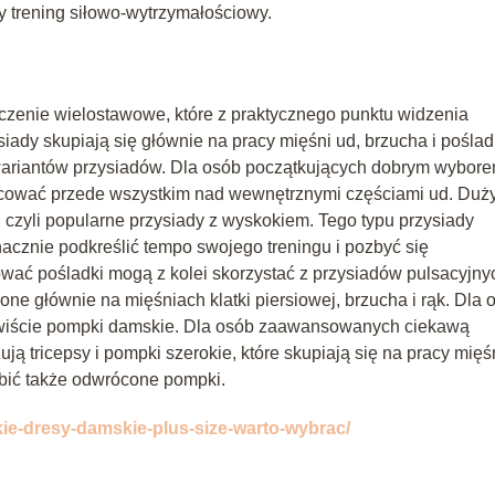
y trening siłowo-wytrzymałościowy.
iczenie wielostawowe, które z praktycznego punktu widzenia
siady skupiają się głównie na pracy mięśni ud, brzucha i pośla
 wariantów przysiadów. Dla osób początkujących dobrym wybor
racować przede wszystkim nad wewnętrznymi częściami ud. Du
 czyli popularne przysiady z wyskokiem. Tego typu przysiady
nacznie podkreślić tempo swojego treningu i pozbyć się
wać pośladki mogą z kolei skorzystać z przysiadów pulsacyjny
 one głównie na mięśniach klatki piersiowej, brzucha i rąk. Dla 
ywiście pompki damskie. Dla osób zaawansowanych ciekawą
ą tricepsy i pompki szerokie, które skupiają się na pracy mięś
obić także odwrócone pompki.
akie-dresy-damskie-plus-size-warto-wybrac/