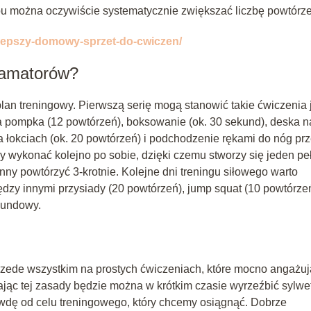
u można oczywiście systematycznie zwiększać liczbę powtórze
ajlepszy-domowy-sprzet-do-cwiczen/
 amatorów?
an treningowy. Pierwszą serię mogą stanowić takie ćwiczenia 
a pompka (12 powtórzeń), boksowanie (ok. 30 sekund), deska n
na łokciach (ok. 20 powtórzeń) i podchodzenie rękami do nóg pr
 wykonać kolejno po sobie, dzięki czemu stworzy się jeden pe
y powtórzyć 3-krotnie. Kolejne dni treningu siłowego warto
y innymi przysiady (20 powtórzeń), jump squat (10 powtórzeń
ekundowy.
przede wszystkim na prostych ćwiczeniach, które mocno angażuj
ając tej zasady będzie można w krótkim czasie wyrzeźbić sylwe
wdę od celu treningowego, który chcemy osiągnąć. Dobrze