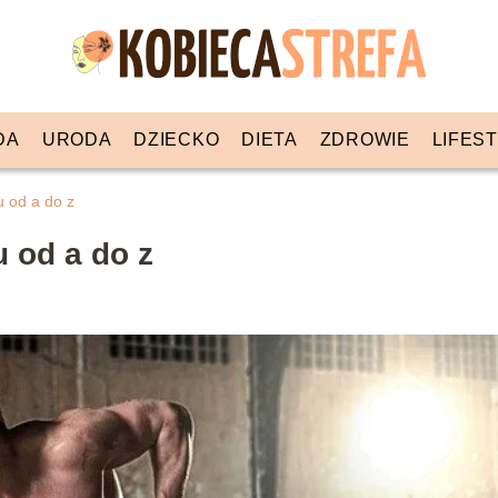
DA
URODA
DZIECKO
DIETA
ZDROWIE
LIFES
u od a do z
u od a do z