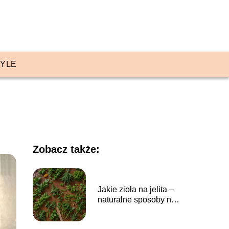
TYLE
Zobacz także:
Jakie zioła na jelita –
naturalne sposoby na
poprawę trawienia i
zdrowie układu