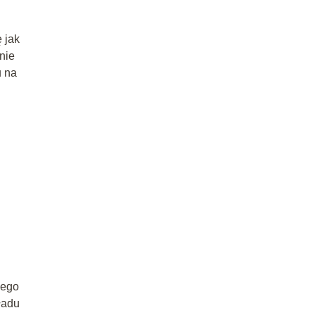
 jak
nie
u na
łego
ładu