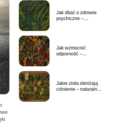
pokarmowego
Jak dbać o zdrowie
psychiczne –
skuteczne sposoby na
poprawę
samopoczucia i
redukcję stresu
Jak wzmocnić
odporność –
skuteczne metody na
poprawę naturalnej
ochrony organizmu
Jakie zioła obniżają
ciśnienie – naturalne
metody wspierające
zdrowe ciśnienie krwi
o
iowe
ęki