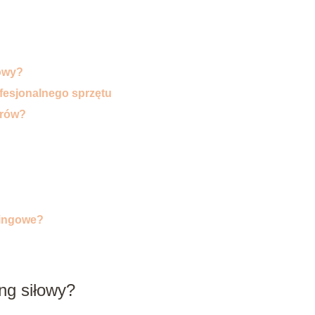
łowy?
fesjonalnego sprzętu
orów?
ningowe?
ng siłowy?