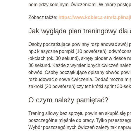
pomiędzy kolejnymi ćwiczeniami. W miarę postęp
Zobacz także:
https://www.kobieca-strefa.pl/n
Jak wygląda plan treningowy dla
Osoby początkujące powinny rozplanować swój pl
np.: klasyczne pompki (10 powtórzeń), odwrócon
łokciach (ok. 30 sekund), skręty bioder w desce 
30 sekund. Każde z wymienionych ćwiczeń należy
obwód. Osoby początkujące opisany obwód powinn
rozbudować o nowe ćwiczenia. Dodać można międz
zakroki (20 powtórzeń) czy też krótki sprint 30-s
O czym należy pamiętać?
Trening siłowy bez sprzętu powinien skupić się 
poszczególne mięśnie do pracy. Tylko przestrzeg
Wybór poszczególnych ćwiczeń zależy tak napra