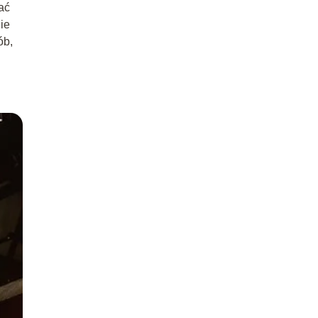
ać
ie
ób,