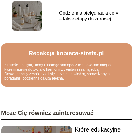
Codzienna pielęgnacja cery
– łatwe etapy do zdrowej i
promiennej skóry
Redakcja kobieca-strefa.pl
Z miłości do stylu, urody i dobrego samopoczucia powstało miejsce,
które inspiruje do życia w harmonii z trendami i samą sobą.
Doświadczony zespół dzieli się tu rzetelną wiedzą, sprawdzonymi
poradami i codzienną dawką piękna.
Może Cię również zainteresować
Które edukacyjne