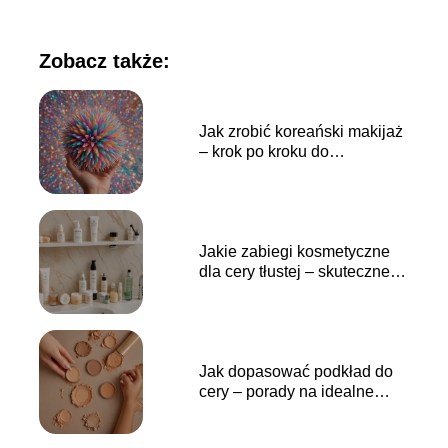
Zobacz także:
Jak zrobić koreański makijaż
– krok po kroku do
naturalnego i świeżego looku
Jakie zabiegi kosmetyczne
dla cery tłustej – skuteczne
metody na kontrolowanie
nadmiaru sebum
Jak dopasować podkład do
cery – porady na idealne
dopasowanie koloru i formuły