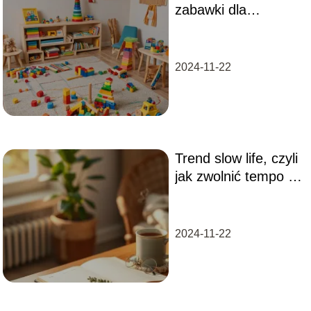
zabawki dla
roczniaka –
narzędzia
wspomagające
2024-11-22
rozwój malucha
Trend slow life, czyli
jak zwolnić tempo w
codziennym biegu?
2024-11-22