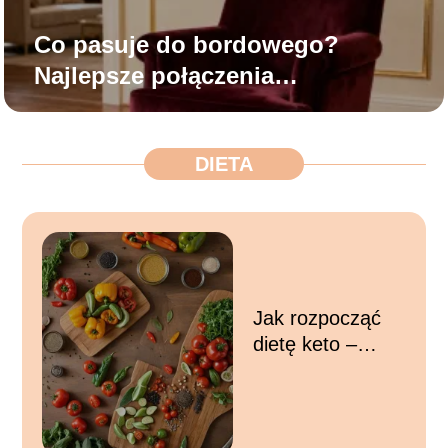
Co pasuje do bordowego?
Najlepsze połączenia
kolorystyczne
DIETA
Jak rozpocząć
dietę keto –
podstawy,
zasady i
pierwsze kroki w
ketozie