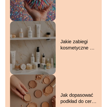
makijaż – krok
po kroku do
naturalnego i
świeżego looku
Jakie zabiegi
kosmetyczne dla
cery tłustej –
skuteczne
metody na
kontrolowanie
nadmiaru sebum
Jak dopasować
podkład do cery