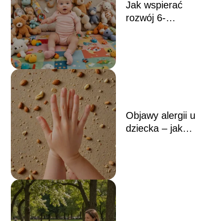
Jak wspierać
rozwój 6-
miesięcznego
dziecka –
aktywności i
zabawy
stymulujące rozwój
malucha
Objawy alergii u
dziecka – jak
rozpoznać i na co
zwrócić uwagę