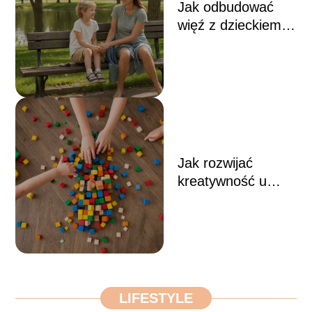
Jak odbudować
więź z dzieckiem –
skuteczne sposoby
na zbliżenie i
wzmocnienie
relacji
Jak rozwijać
kreatywność u
dzieci – zabawy i
aktywności, które
pobudzają
wyobraźnię
LIFESTYLE