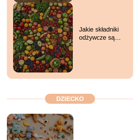
odpowiedniego
poziomu wody
Jakie składniki
odżywcze są
najważniejsze w
codziennej diecie
– kluczowe
substancje dla
zdrowia i energii
DZIECKO