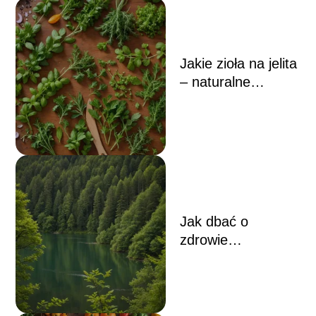
Jakie zioła na jelita
– naturalne
sposoby na
poprawę trawienia
i zdrowie układu
pokarmowego
Jak dbać o
zdrowie
psychiczne –
skuteczne sposoby
na poprawę
samopoczucia i