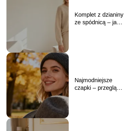
Komplet z dzianiny
ze spódnicą – jak
go stylizować?
Najmodniejsze
czapki – przegląd
trendów na każdą
porę roku