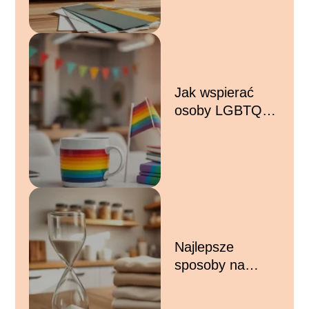
na nastrój?
Jak wspierać
osoby LGBTQ+
w miejscu pracy i
środowisku
lokalnym?
Najlepsze
sposoby na
organizację
czasu w dużym