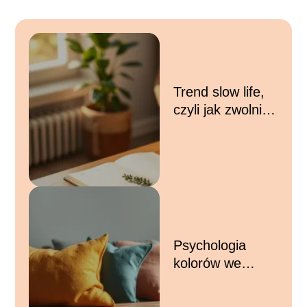
Trend slow life,
czyli jak zwolnić
tempo w
codziennym
biegu?
Psychologia
kolorów we
wnętrzach: jak
barwy wpływają