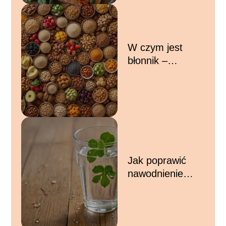
W czym jest
błonnik –
produkty bogate
w błonnik i jego
korzyści dla
zdrowia
Jak poprawić
nawodnienie
organizmu –
skuteczne
sposoby na
utrzymanie