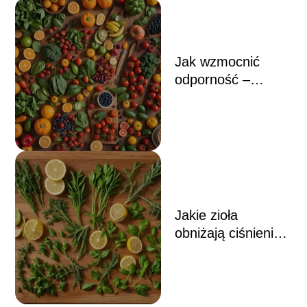
redukcję stresu
Jak wzmocnić
odporność –
skuteczne metody
na poprawę
naturalnej ochrony
organizmu
Jakie zioła
obniżają ciśnienie
– naturalne
metody
wspierające
zdrowe ciśnienie