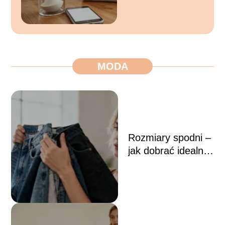
gospodarstwie
domowym
MODA
Rozmiary spodni –
jak dobrać idealny
model do sylwetki?