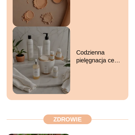
– porady na
idealne
dopasowanie
koloru i formuły
Codzienna
pielęgnacja cery
– łatwe etapy do
zdrowej i
promiennej skóry
ZDROWIE