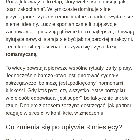
Początek związku to etap, który wiele osób opisuje jak
„stan zakochania”. W tym czasie dominuje silne
przyciąganie fizyczne i emocjonalne, a partner wydaje się
niemal idealny. Ludzie spontanicznie filtrują swoje
zachowania – pokazują głównie to, co najlepsze, chowają
irytujące nawyki, starają się być jak najbardziej atrakcyjni.
Ten okres silnej fascynacji nazywa się często
fazą
romantyczną
.
To wtedy powstają pierwsze wspólne rytuały, żarty, plany.
Jednocześnie bardzo łatwo jest ignorować sygnały
ostrzegawcze, bo mózg jest „podkręcony” hormonami
bliskości. Gdy ktoś pyta, czy wszystko jest w porządku,
wiele osób odpowiada „jest super”, bo faktycznie tak się
czuje. Dopiero z czasem zaczyna dostrzegać, jak partner
reaguje w stresie, w konflikcie, w zmęczeniu.
Co zmienia się po upływie 3 miesięcy?