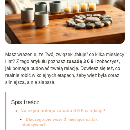
Masz wrażenie, że Twój związek „faluje” co kilka miesięcy
i lat? Z tego artykułu poznasz
zasadę 3 6 9
i zobaczysz,
jak pomaga budować trwałą relację. Dowiesz się też, co
realnie robić w kolejnych etapach, żeby więź była coraz
silniejsza, a nie słabsza.
Spis treści:
Na czym polega zasada 3 6 9 w relacji?
Dlaczego pierwsze 3 miesiące są tak
intensywne?