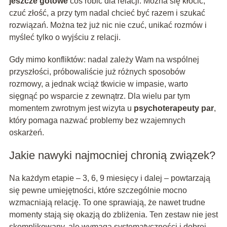
jeszcze gotowe
coś robić dla relacji. Można się kłócić,
czuć złość, a przy tym nadal chcieć być razem i szukać
rozwiązań. Można też już nic nie czuć, unikać rozmów i
myśleć tylko o wyjściu z relacji.
Gdy mimo konfliktów: nadal zależy Wam na wspólnej
przyszłości, próbowaliście już różnych sposobów
rozmowy, a jednak wciąż tkwicie w impasie, warto
sięgnąć po wsparcie z zewnątrz. Dla wielu par tym
momentem zwrotnym jest wizyta u
psychoterapeuty par
,
który pomaga nazwać problemy bez wzajemnych
oskarżeń.
Jakie nawyki najmocniej chronią związek?
Na każdym etapie – 3, 6, 9 miesięcy i dalej – powtarzają
się pewne umiejętności, które szczególnie mocno
wzmacniają relację. To one sprawiają, że nawet trudne
momenty stają się okazją do zbliżenia. Ten zestaw nie jest
skomplikowany, ale wymaga systematyczności i dobrej