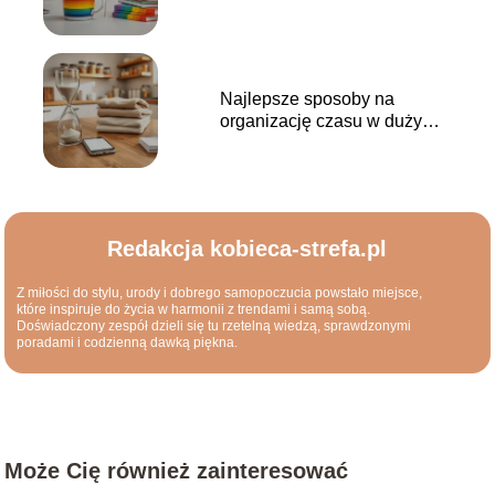
lokalnym?
Najlepsze sposoby na
organizację czasu w dużym
gospodarstwie domowym
Redakcja kobieca-strefa.pl
Z miłości do stylu, urody i dobrego samopoczucia powstało miejsce,
które inspiruje do życia w harmonii z trendami i samą sobą.
Doświadczony zespół dzieli się tu rzetelną wiedzą, sprawdzonymi
poradami i codzienną dawką piękna.
Może Cię również zainteresować