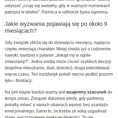
usłyszeć „czuję się samotny, gdy w ważnych rozmowach
patrzysz w telefon”. Różnica w odbiorze bywa ogromna.
Jakie wyzwania pojawiają się po około 9
miesiącach?
Gdy związek zbliża się do dziewięciu miesięcy, napięcia
często zmieniają charakter. Mniej chodzi już o codzienne
nawyki, bardziej o pytanie: „dokąd my w ogóle
zmierzamy?”. Jedna osoba może chcieć szybkich decyzji
(wspólne mieszkanie, ślub, dziecko), druga potrzebować
więcej czasu. Ten rozdźwięk potrafi mocno podbić poziom
lęku i frustracji.
Na tym etapie bardzo ważny jest
wzajemny szacunek
do
tempa zmian. Związek dojrzewa wtedy, gdy partnerzy
potrafią mówić o swoich obawach wprost, bez szantażu
emocjonalnego. Samo to, że trzeba ze sobą uzgadniać
plany, jest przejawem większej bliskości. To nie