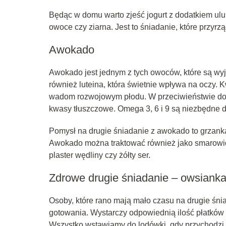
Będąc w domu warto zjeść jogurt z dodatkiem u
owoce czy ziarna. Jest to śniadanie, które przy
Awokado
Awokado jest jednym z tych owoców, które są wyją
również luteina, która świetnie wpływa na oczy. 
wadom rozwojowym płodu. W przeciwieństwie do 
kwasy tłuszczowe. Omega 3, 6 i 9 są niezbędne 
Pomysł na drugie śniadanie z awokado to grzank
Awokado można traktować również jako smarowid
plaster wędliny czy żółty ser.
Zdrowe drugie śniadanie – owsiank
Osoby, które rano mają mało czasu na drugie ś
gotowania. Wystarczy odpowiednią ilość płatków
Wszystko wstawiamy do lodówki, gdy przychodzi 