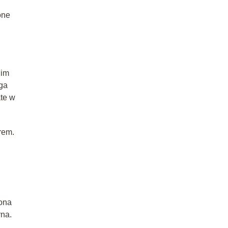
one
nim
ega
te w
rem.
ona
rna.