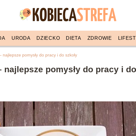
DA
URODA
DZIECKO
DIETA
ZDROWIE
LIFES
 najlepsze pomysły do pracy i do szkoły
 najlepsze pomysły do pracy i d