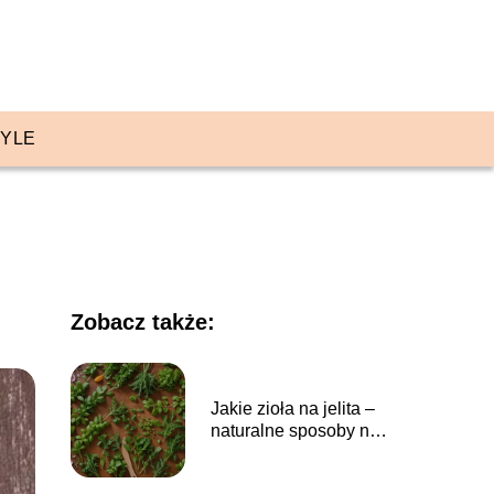
TYLE
o
Zobacz także:
Jakie zioła na jelita –
naturalne sposoby na
poprawę trawienia i
zdrowie układu