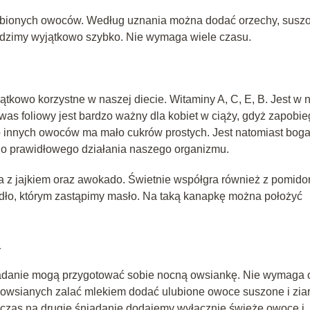
lubionych owoców. Według uznania można dodać orzechy, susz
rządzimy wyjątkowo szybko. Nie wymaga wiele czasu.
tkowo korzystne w naszej diecie. Witaminy A, C, E, B. Jest w 
Kwas foliowy jest bardzo ważny dla kobiet w ciąży, gdyż zapobi
innych owoców ma mało cukrów prostych. Jest natomiast boga
do prawidłowego działania naszego organizmu.
a z jajkiem oraz awokado. Świetnie współgra również z pomido
ło, którym zastąpimy masło. Na taką kanapkę można położyć
a
niadanie mogą przygotować sobie nocną owsiankę. Nie wymaga 
 owsianych zalać mlekiem dodać ulubione owoce suszone i zia
czas na drugie śniadanie dodajemy wyłącznie świeże owoce i