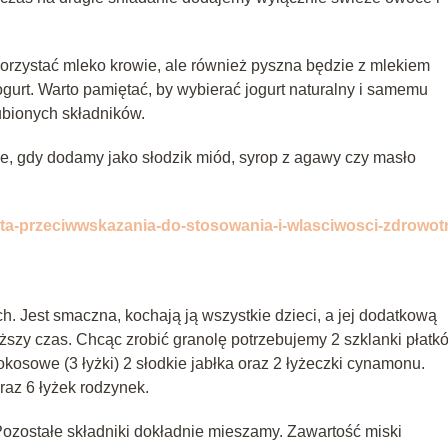
rzystać mleko krowie, ale również pyszna będzie z mlekiem
urt. Warto pamiętać, by wybierać jogurt naturalny i samemu
bionych składników.
e, gdy dodamy jako słodzik miód, syrop z agawy czy masło
ieta-przeciwwskazania-do-stosowania-i-wlasciwosci-zdrowot
. Jest smaczna, kochają ją wszystkie dzieci, a jej dodatkową
dłuższy czas. Chcąc zrobić granolę potrzebujemy 2 szklanki płatk
okosowe (3 łyżki) 2 słodkie jabłka oraz 2 łyżeczki cynamonu.
raz 6 łyżek rodzynek.
ozostałe składniki dokładnie mieszamy. Zawartość miski