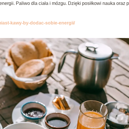
energii. Paliwo dla ciała i mózgu. Dzięki posiłkowi nauka oraz 
miast-kawy-by-dodac-sobie-energii/