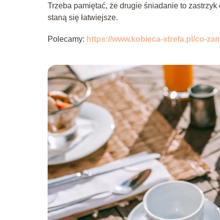
Trzeba pamiętać, że drugie śniadanie to zastrzyk 
staną się łatwiejsze.
Polecamy:
https://www.kobieca-strefa.pl/co-za