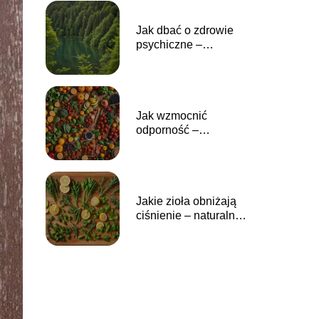
pokarmowego
Jak dbać o zdrowie
psychiczne –
skuteczne sposoby na
poprawę
samopoczucia i
redukcję stresu
Jak wzmocnić
odporność –
skuteczne metody na
poprawę naturalnej
ochrony organizmu
Jakie zioła obniżają
ciśnienie – naturalne
metody wspierające
zdrowe ciśnienie krwi