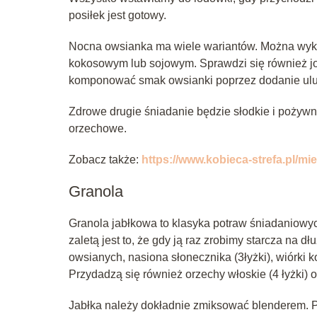
posiłek jest gotowy.
Nocna owsianka ma wiele wariantów. Można wyko
kokosowym lub sojowym. Sprawdzi się również jog
komponować smak owsianki poprzez dodanie ulu
Zdrowe drugie śniadanie będzie słodkie i pożywn
orzechowe.
Zobacz także:
https://www.kobieca-strefa.pl/m
Granola
Granola jabłkowa to klasyka potraw śniadaniowych
zaletą jest to, że gdy ją raz zrobimy starcza na 
owsianych, nasiona słonecznika (3łyżki), wiórki k
Przydadzą się również orzechy włoskie (4 łyżki) o
Jabłka należy dokładnie zmiksować blenderem. P