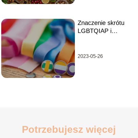
Znaczenie skrótu
LGBTQIAP i
wyjaśnienie
poszczególnych
pojęć
2023-05-26
Potrzebujesz więcej