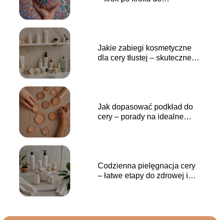
naturalnego i świeżego looku
Jakie zabiegi kosmetyczne
dla cery tłustej – skuteczne
metody na kontrolowanie
nadmiaru sebum
Jak dopasować podkład do
cery – porady na idealne
dopasowanie koloru i formuły
Codzienna pielęgnacja cery
– łatwe etapy do zdrowej i
promiennej skóry